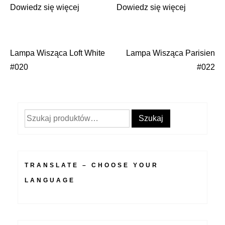
Dowiedz się więcej
Dowiedz się więcej
Lampa Wisząca Loft White
Lampa Wisząca Parisien
Nawigacja
#020
#022
wpisu
Szukaj:
Szukaj
TRANSLATE – CHOOSE YOUR
LANGUAGE