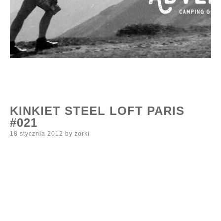
KINKIET STEEL LOFT PARIS
#021
Posted
18 stycznia 2012
by
zorki
on