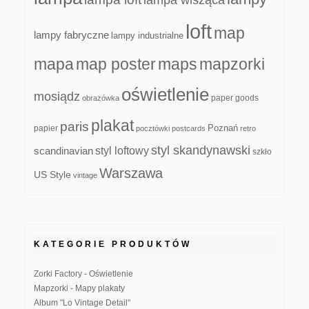
lampa wisząca
loft
map
lampy fabryczne
lampy industrialne
mapa
map poster
maps
mapzorki
oświetlenie
mosiądz
paper goods
obrazówka
plakat
paris
papier
Poznań
pocztówki
postcards
retro
styl skandynawski
scandinavian
styl loftowy
szkło
Warszawa
US Style
vintage
KATEGORIE PRODUKTÓW
Zorki Factory - Oświetlenie
Mapzorki - Mapy plakaty
Album "Lo Vintage Detail"