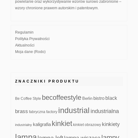
powielanie oraz wykorzystywanie wzorów surowo zabronione –
wzory chronione prawem autorskim i patentowym.
Regulamin
Polityka Prywatności
Aktualności
Moja dane (Rodo)
ZNACZNIKI PRODUKTU
becoffeestyle
black
bistro
Be Coffee Style
Berlin
industrial
industrialna
brass
fabryczna
factory
kinkiet
kinkiety
kaligrafia
kinkiet obrazowy
industrialny
lampa
lampy
lampa loft