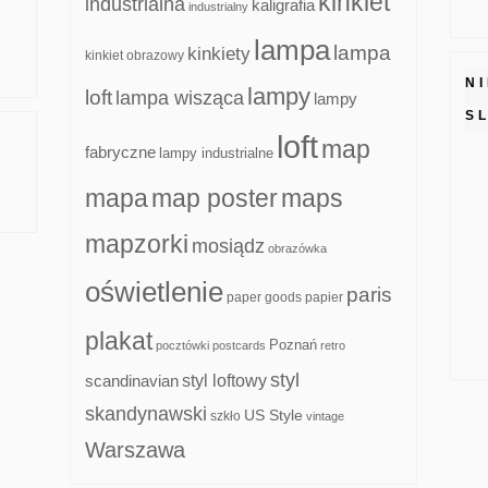
kinkiet
industrialna
kaligrafia
industrialny
lampa
lampa
kinkiety
kinkiet obrazowy
N
lampy
loft
lampa wisząca
lampy
S
loft
map
fabryczne
lampy industrialne
mapa
map poster
maps
mapzorki
mosiądz
obrazówka
oświetlenie
paris
paper goods
papier
plakat
Poznań
pocztówki
postcards
retro
styl
scandinavian
styl loftowy
skandynawski
US Style
szkło
vintage
Warszawa