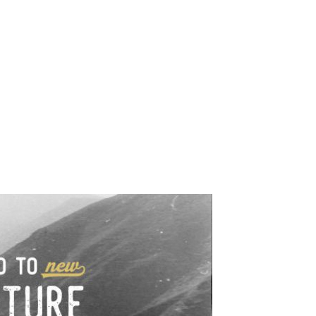
e industrialne. Mapy,
wy.