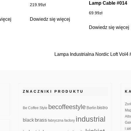
Lamp Cable #014
219.99
zł
69.99
zł
więcej
Dowiedz się więcej
Dowiedz się więcej
Lampa Industrialna Nordic Loft Vol4
ZNACZNIKI PRODUKTU
K
Zor
becoffeestyle
bistro
Be Coffee Style
Berlin
Map
Alb
industrial
brass
black
fabryczna
factory
Gal
i a