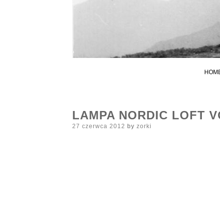
HOM
LAMPA NORDIC LOFT V
Posted
27 czerwca 2012
by
zorki
on