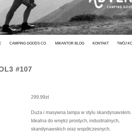
E
CAMPING GOODS CO.
MIKANTOR BLOG
KONTAKT
TWÓJ K
OL3 #107
299.99
zł
Duża i masywna lampa w stylu skandynawskim.
Idealna do wnętrz prostych, industrialnych,
skandynawskich oraz współczesnych.