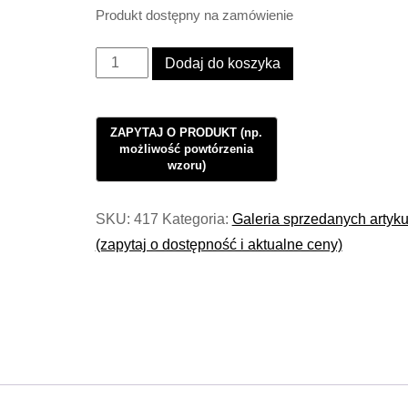
Produkt dostępny na zamówienie
ilość
Dodaj do koszyka
Lampa
Nordic
Loft
Vol3
#107
SKU:
417
Kategoria:
Galeria sprzedanych artyk
(zapytaj o dostępność i aktualne ceny)