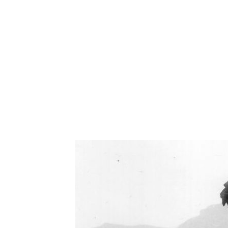
Oświetlenie industrialne, lampy LOFT, kinkiety 
Zorki Factor