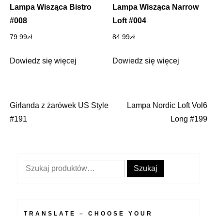
Lampa Wisząca Bistro
Lampa Wisząca Narrow
#008
Loft #004
79.99
zł
84.99
zł
Dowiedz się więcej
Dowiedz się więcej
Girlanda z żarówek US Style
Lampa Nordic Loft Vol6
Nawigacja
#191
Long #199
wpisu
Szukaj:
Szukaj
TRANSLATE – CHOOSE YOUR