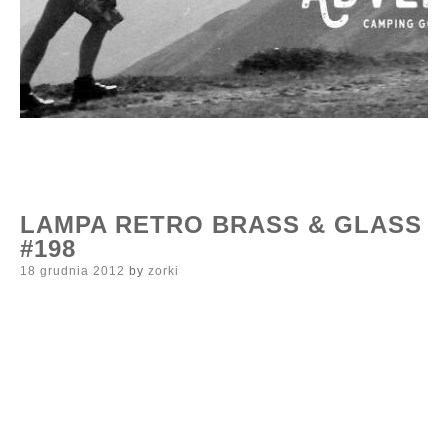
LAMPA RETRO BRASS & GLASS
#198
Posted
18 grudnia 2012
by
zorki
on