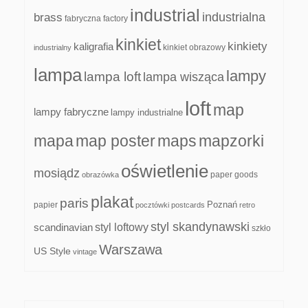
industrial
industrialna
brass
fabryczna
factory
kinkiet
kinkiety
kaligrafia
kinkiet obrazowy
industrialny
lampa
lampy
lampa loft
lampa wisząca
loft
map
lampy fabryczne
lampy industrialne
mapa
map poster
maps
mapzorki
oświetlenie
mosiądz
paper goods
obrazówka
plakat
paris
papier
Poznań
pocztówki
postcards
retro
styl skandynawski
scandinavian
styl loftowy
szkło
Warszawa
US Style
vintage