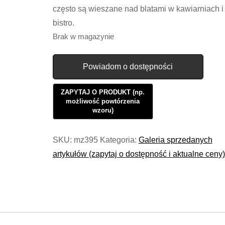
często są wieszane nad blatami w kawiarniach i
bistro.
Brak w magazynie
Powiadom o dostępności
SKU:
mz395
Kategoria:
Galeria sprzedanych
artykułów (zapytaj o dostępność i aktualne ceny)