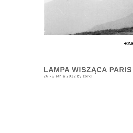
HOM
LAMPA WISZĄCA PARIS
Posted
26 kwietnia 2012
by
zorki
on