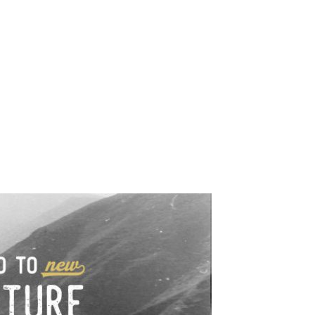
e industrialne. Mapy,
wy.