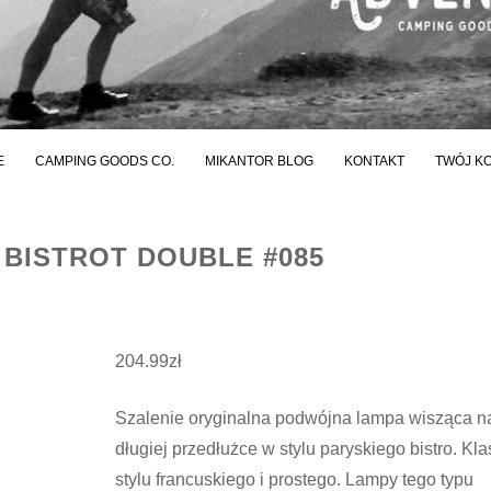
E
CAMPING GOODS CO.
MIKANTOR BLOG
KONTAKT
TWÓJ K
 BISTROT DOUBLE #085
204.99
zł
Szalenie oryginalna podwójna lampa wisząca n
długiej przedłużce w stylu paryskiego bistro. Kl
stylu francuskiego i prostego. Lampy tego typu