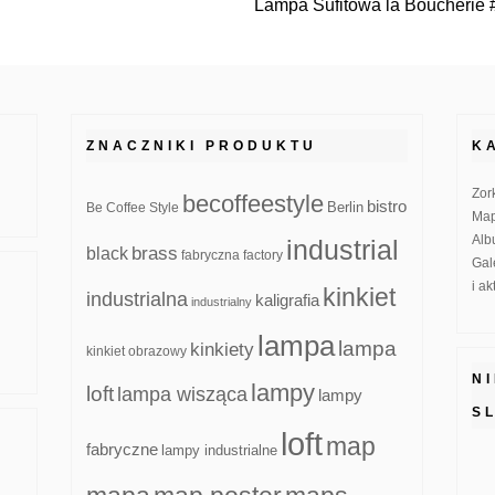
Lampa Sufitowa la Boucherie 
ZNACZNIKI PRODUKTU
K
Zor
becoffeestyle
bistro
Be Coffee Style
Berlin
Map
Alb
industrial
brass
black
fabryczna
factory
Gal
i a
kinkiet
industrialna
kaligrafia
industrialny
lampa
lampa
kinkiety
kinkiet obrazowy
N
lampy
loft
lampa wisząca
lampy
S
loft
map
fabryczne
lampy industrialne