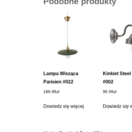
Podobne produkty
Lampa Wisząca
Kinkiet Steel
Parisien #022
#002
189.99
zł
95.99
zł
Dowiedz się więcej
Dowiedz się 