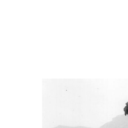
Oświetlenie industrialne, lampy LOFT, kinkiety 
Zorki Factor