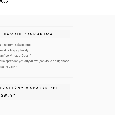
#086
ATEGORIE PRODUKTÓW
ki Factory - Oświetlenie
zorki - Mapy plakaty
um "Lo Vintage Detail"
eria sprzedanych artykułów (zapytaj o dostępność
ktualne ceny)
IEZALEŻNY MAGAZYN “BE
LOWLY”