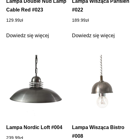
Lampa Double Nud Lamp
Lampa Wisząca Parisien
Cable Red #023
#022
129.99
zł
189.99
zł
Dowiedz się więcej
Dowiedz się więcej
Lampa Nordic Loft #004
Lampa Wisząca Bistro
#008
239.99
zł