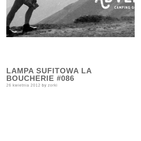
LAMPA SUFITOWA LA
BOUCHERIE #086
Posted
26 kwietnia 2012
by
zorki
on