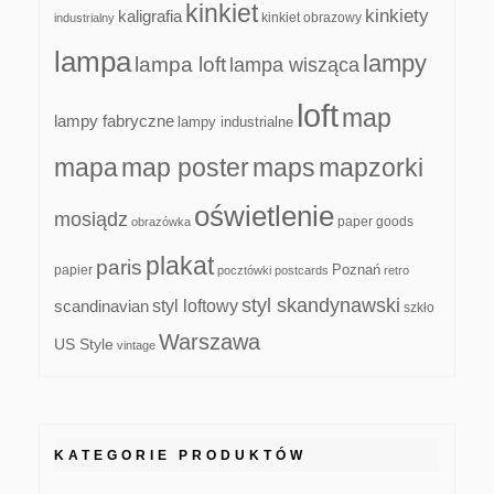
kinkiet
kinkiety
kaligrafia
kinkiet obrazowy
industrialny
lampa
lampy
lampa loft
lampa wisząca
loft
map
lampy fabryczne
lampy industrialne
mapa
map poster
maps
mapzorki
oświetlenie
mosiądz
paper goods
obrazówka
plakat
paris
papier
Poznań
pocztówki
postcards
retro
styl skandynawski
scandinavian
styl loftowy
szkło
Warszawa
US Style
vintage
KATEGORIE PRODUKTÓW