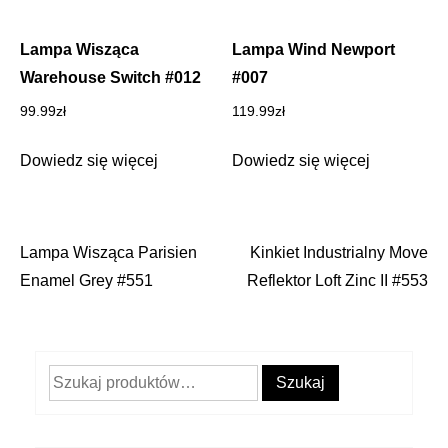
Lampa Wisząca
Lampa Wind Newport
Warehouse Switch #012
#007
99.99
zł
119.99
zł
Dowiedz się więcej
Dowiedz się więcej
Lampa Wisząca Parisien
Kinkiet Industrialny Move
Nawigacja
Enamel Grey #551
Reflektor Loft Zinc II #553
wpisu
Szukaj:
Szukaj