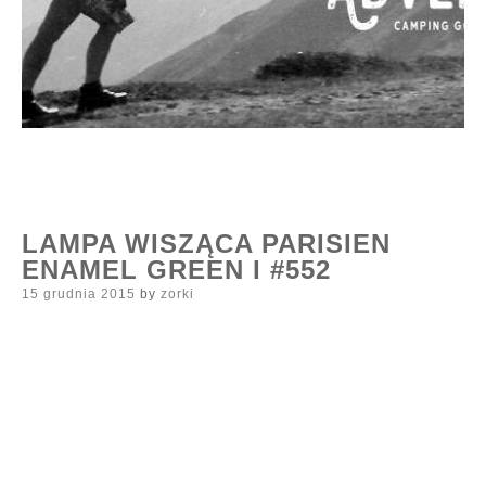
LAMPA WISZĄCA PARISIEN
ENAMEL GREEN I #552
Posted
15 grudnia 2015
by
zorki
on