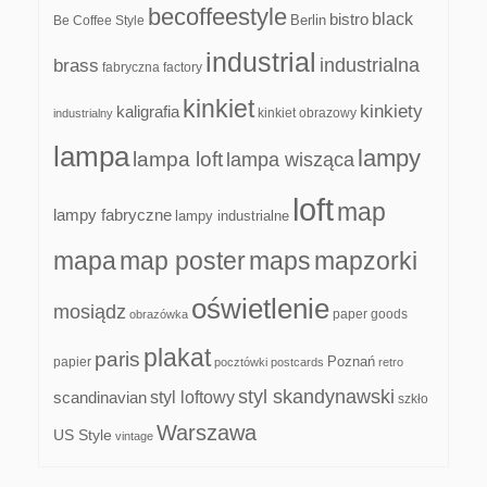
becoffeestyle
black
bistro
Be Coffee Style
Berlin
industrial
industrialna
brass
fabryczna
factory
kinkiet
kinkiety
kaligrafia
kinkiet obrazowy
industrialny
lampa
lampy
lampa loft
lampa wisząca
loft
map
lampy fabryczne
lampy industrialne
mapa
map poster
maps
mapzorki
oświetlenie
mosiądz
paper goods
obrazówka
plakat
paris
papier
Poznań
pocztówki
postcards
retro
styl skandynawski
scandinavian
styl loftowy
szkło
Warszawa
US Style
vintage