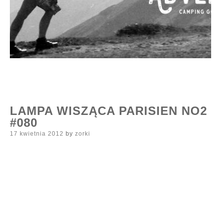
LAMPA WISZĄCA PARISIEN NO2
#080
Posted
17 kwietnia 2012
by
zorki
on