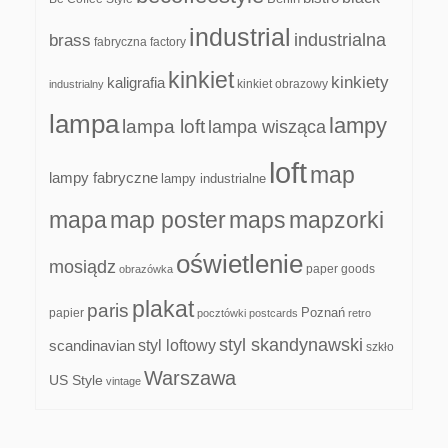
industrial
industrialna
brass
fabryczna
factory
kinkiet
kinkiety
kaligrafia
kinkiet obrazowy
industrialny
lampa
lampy
lampa loft
lampa wisząca
loft
map
lampy fabryczne
lampy industrialne
mapa
map poster
maps
mapzorki
oświetlenie
mosiądz
paper goods
obrazówka
plakat
paris
papier
Poznań
pocztówki
postcards
retro
styl skandynawski
scandinavian
styl loftowy
szkło
Warszawa
US Style
vintage