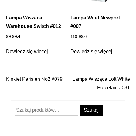
Lampa Wisząca
Lampa Wind Newport
Warehouse Switch #012
#007
99.99
zł
119.99
zł
Dowiedz się więcej
Dowiedz się więcej
Kinkiet Parisien No2 #079
Lampa Wisząca Loft White
Nawigacja
Porcelain #081
wpisu
Szukaj:
Szukaj