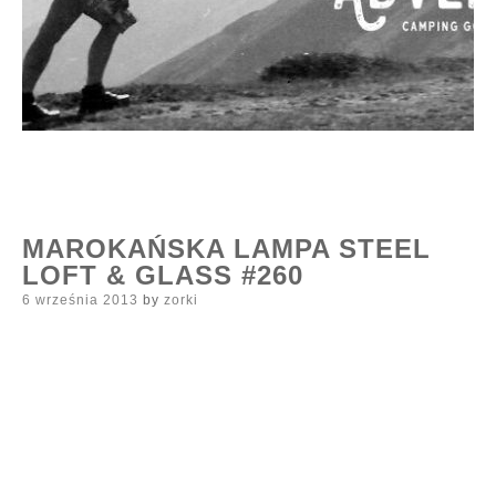
MAROKAŃSKA LAMPA STEEL
LOFT & GLASS #260
Posted
6 września 2013
by
zorki
on