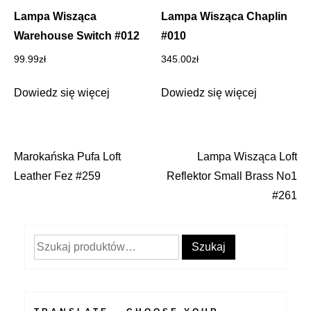
Lampa Wisząca
Lampa Wisząca Chaplin
Warehouse Switch #012
#010
99.99
zł
345.00
zł
Dowiedz się więcej
Dowiedz się więcej
Marokańska Pufa Loft
Lampa Wisząca Loft
Nawigacja
Leather Fez #259
Reflektor Small Brass No1
wpisu
#261
Szukaj:
Szukaj