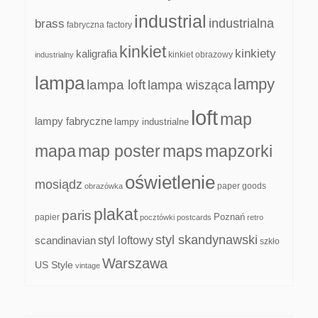
industrial
industrialna
brass
fabryczna
factory
kinkiet
kinkiety
kaligrafia
kinkiet obrazowy
industrialny
lampa
lampy
lampa loft
lampa wisząca
loft
map
lampy fabryczne
lampy industrialne
mapa
map poster
maps
mapzorki
oświetlenie
mosiądz
paper goods
obrazówka
plakat
paris
papier
Poznań
pocztówki
postcards
retro
styl skandynawski
scandinavian
styl loftowy
szkło
Warszawa
US Style
vintage