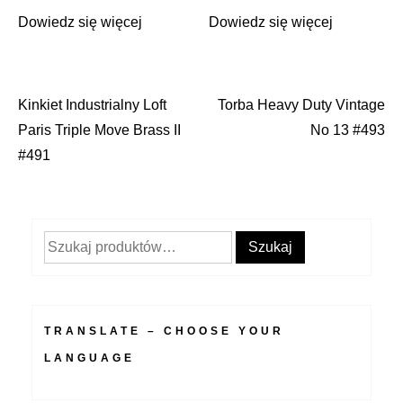
Dowiedz się więcej
Dowiedz się więcej
Kinkiet Industrialny Loft
Torba Heavy Duty Vintage
Nawigacja
Paris Triple Move Brass II
No 13 #493
wpisu
#491
Szukaj:
Szukaj
TRANSLATE – CHOOSE YOUR
LANGUAGE