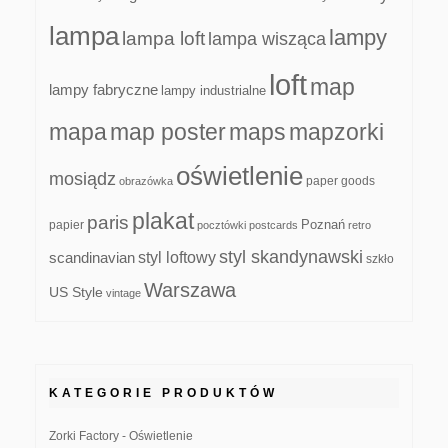
lampa
lampy
lampa loft
lampa wisząca
loft
map
lampy fabryczne
lampy industrialne
mapa
map poster
maps
mapzorki
oświetlenie
mosiądz
paper goods
obrazówka
plakat
paris
papier
Poznań
pocztówki
postcards
retro
styl skandynawski
scandinavian
styl loftowy
szkło
Warszawa
US Style
vintage
KATEGORIE PRODUKTÓW
Zorki Factory - Oświetlenie