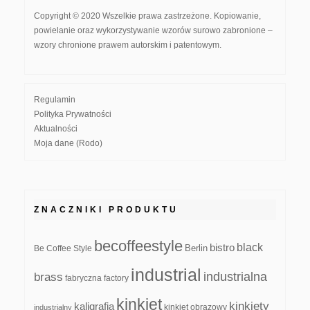
Copyright © 2020 Wszelkie prawa zastrzeżone. Kopiowanie,
powielanie oraz wykorzystywanie wzorów surowo zabronione –
wzory chronione prawem autorskim i patentowym.
Regulamin
Polityka Prywatności
Aktualności
Moja dane (Rodo)
ZNACZNIKI PRODUKTU
becoffeestyle
black
bistro
Be Coffee Style
Berlin
industrial
industrialna
brass
fabryczna
factory
kinkiet
kinkiety
kaligrafia
kinkiet obrazowy
industrialny