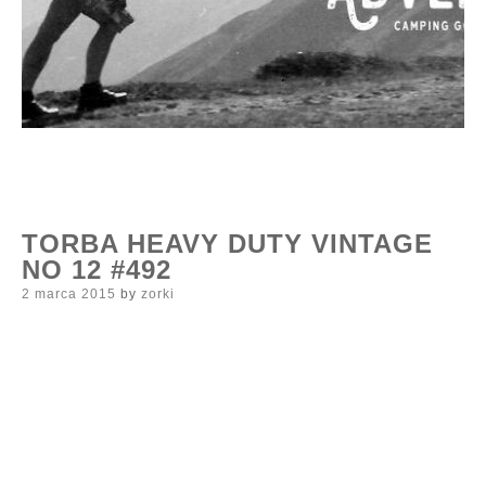
TORBA HEAVY DUTY VINTAGE
NO 12 #492
Posted
2 marca 2015
by
zorki
on