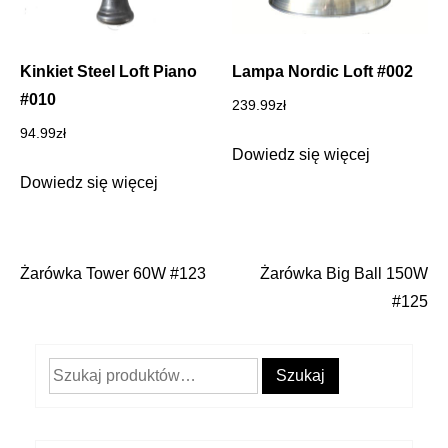
Kinkiet Steel Loft Piano
Lampa Nordic Loft #002
#010
239.99
zł
94.99
zł
Dowiedz się więcej
Dowiedz się więcej
Żarówka Tower 60W #123
Żarówka Big Ball 150W
Nawigacja
#125
wpisu
Szukaj:
Szukaj