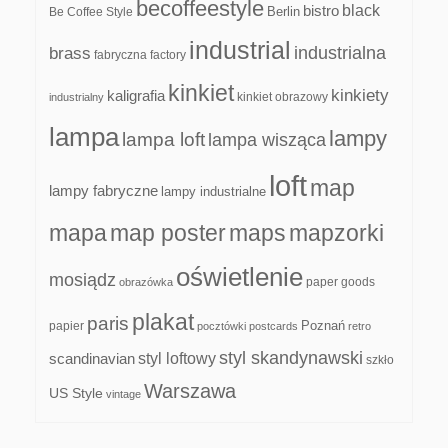
becoffeestyle
black
bistro
Be Coffee Style
Berlin
industrial
industrialna
brass
fabryczna
factory
kinkiet
kinkiety
kaligrafia
kinkiet obrazowy
industrialny
lampa
lampy
lampa loft
lampa wisząca
loft
map
lampy fabryczne
lampy industrialne
mapa
map poster
maps
mapzorki
oświetlenie
mosiądz
paper goods
obrazówka
plakat
paris
papier
Poznań
pocztówki
postcards
retro
styl skandynawski
scandinavian
styl loftowy
szkło
Warszawa
US Style
vintage