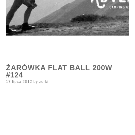
ŻARÓWKA FLAT BALL 200W
#124
Posted
17 lipca 2012
by
zorki
on