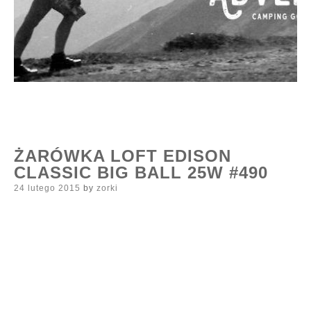
ŻARÓWKA LOFT EDISON
CLASSIC BIG BALL 25W #490
Posted
24 lutego 2015
by
zorki
on