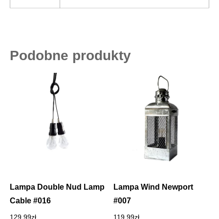
Podobne produkty
Lampa Double Nud Lamp
Lampa Wind Newport
Cable #016
#007
129.99
zł
119.99
zł