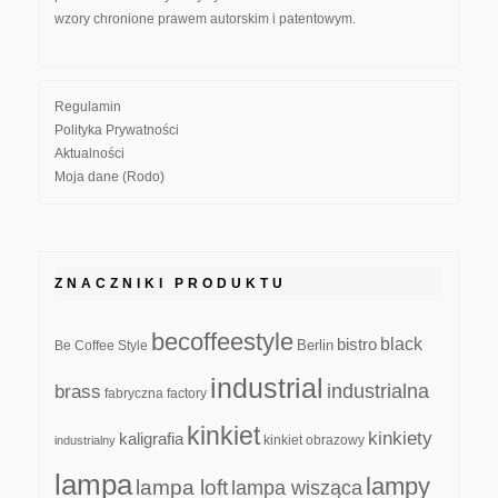
wzory chronione prawem autorskim i patentowym.
Regulamin
Polityka Prywatności
Aktualności
Moja dane (Rodo)
ZNACZNIKI PRODUKTU
becoffeestyle
black
bistro
Be Coffee Style
Berlin
industrial
industrialna
brass
fabryczna
factory
kinkiet
kinkiety
kaligrafia
kinkiet obrazowy
industrialny
lampa
lampy
lampa loft
lampa wisząca