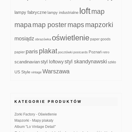
loft
map
lampy fabryczne
lampy industrialne
mapa
map poster
maps
mapzorki
oświetlenie
mosiądz
paper goods
obrazówka
plakat
paris
papier
Poznań
pocztówki
postcards
retro
styl skandynawski
scandinavian
styl loftowy
szkło
Warszawa
US Style
vintage
KATEGORIE PRODUKTÓW
Zorki Factory - Oświetlenie
Mapzorki - Mapy plakaty
Album "Lo Vintage Detail"