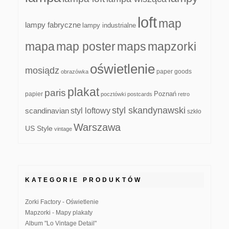
loft
map
lampy fabryczne
lampy industrialne
mapa
map poster
maps
mapzorki
oświetlenie
mosiądz
paper goods
obrazówka
plakat
paris
papier
Poznań
pocztówki
postcards
retro
styl skandynawski
scandinavian
styl loftowy
szkło
Warszawa
US Style
vintage
KATEGORIE PRODUKTÓW
Zorki Factory - Oświetlenie
Mapzorki - Mapy plakaty
Album "Lo Vintage Detail"