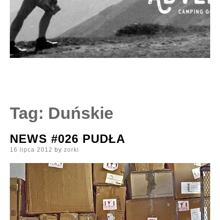
Tag:
Duńskie
NEWS #026 PUDŁA
Posted
16 lipca 2012
by
zorki
on