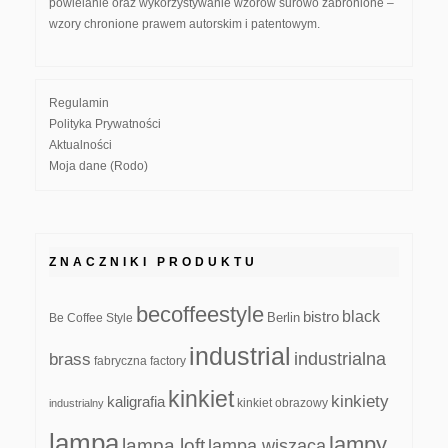
powielanie oraz wykorzystywanie wzorów surowo zabronione –
wzory chronione prawem autorskim i patentowym.
Regulamin
Polityka Prywatności
Aktualności
Moja dane (Rodo)
ZNACZNIKI PRODUKTU
becoffeestyle
black
bistro
Be Coffee Style
Berlin
industrial
industrialna
brass
fabryczna
factory
kinkiet
kinkiety
kaligrafia
kinkiet obrazowy
industrialny
lampa
lampy
lampa loft
lampa wisząca