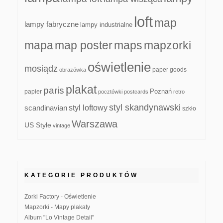
loft
map
lampy fabryczne
lampy industrialne
mapa
map poster
maps
mapzorki
oświetlenie
mosiądz
paper goods
obrazówka
plakat
paris
papier
Poznań
pocztówki
postcards
retro
styl skandynawski
scandinavian
styl loftowy
szkło
Warszawa
US Style
vintage
KATEGORIE PRODUKTÓW
Zorki Factory - Oświetlenie
Mapzorki - Mapy plakaty
Album "Lo Vintage Detail"