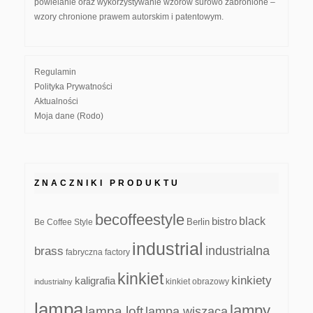
powielanie oraz wykorzystywanie wzorów surowo zabronione –
wzory chronione prawem autorskim i patentowym.
Regulamin
Polityka Prywatności
Aktualności
Moja dane (Rodo)
ZNACZNIKI PRODUKTU
becoffeestyle
black
bistro
Be Coffee Style
Berlin
industrial
industrialna
brass
fabryczna
factory
kinkiet
kinkiety
kaligrafia
kinkiet obrazowy
industrialny
lampa
lampy
lampa loft
lampa wisząca