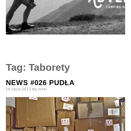
Tag:
Taborety
NEWS #026 PUDŁA
Posted
16 lipca 2012
by
zorki
on