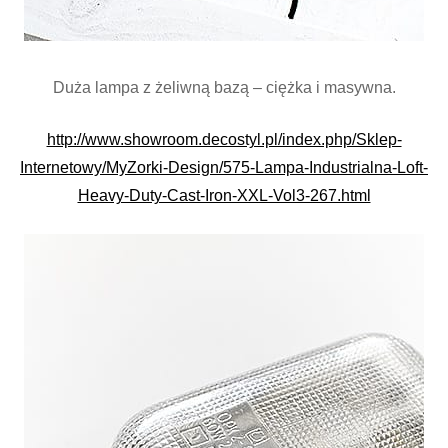
Duża lampa z żeliwną bazą – ciężka i masywna.
http://www.showroom.decostyl.pl/index.php/Sklep-
Internetowy/MyZorki-Design/575-Lampa-Industrialna-Loft-
Heavy-Duty-Cast-Iron-XXL-Vol3-267.html