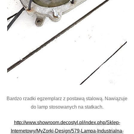
Bardzo rzadki egzemplarz z postawą stalową. Nawiązuje
do lamp stosowanych na statkach.
http://www.showroom.decostyl.pl/index.php/Sklep-
Internetowy/MyZorki-Design/579-Lampa-Industrialna-