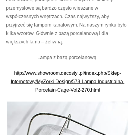
przemysłowe są bardzo często wieszane w
współczesnych wnętrzach. Czas najwyższy, aby
przyjrzeć się lampom kanałowym. Na naszym rynku było
kilka wzorów. Głównie z bazą porcelanową i dla
większych lamp – żeliwną.
Lampa z bazą porcelanową.
http://www.showroom.decostyl.pl/index.php/Sklep-
Internetowy/MyZorki-Design/578-Lampa-Industrialna-
Porcelain-Cage-Vol2-270.html