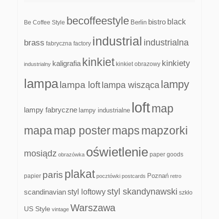
becoffeestyle
black
bistro
Be Coffee Style
Berlin
industrial
industrialna
brass
fabryczna
factory
kinkiet
kinkiety
kaligrafia
kinkiet obrazowy
industrialny
lampa
lampy
lampa loft
lampa wisząca
loft
map
lampy fabryczne
lampy industrialne
mapa
map poster
maps
mapzorki
oświetlenie
mosiądz
paper goods
obrazówka
plakat
paris
papier
Poznań
pocztówki
postcards
retro
styl skandynawski
scandinavian
styl loftowy
szkło
Warszawa
US Style
vintage