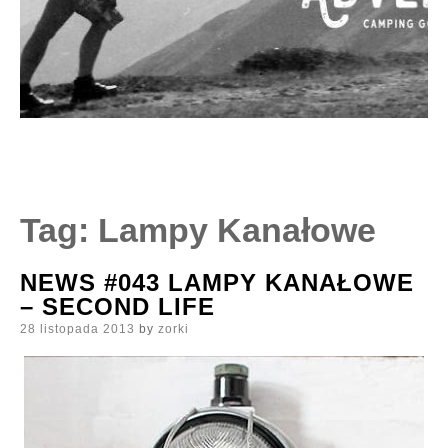
Tag:
Lampy Kanałowe
NEWS #043 LAMPY KANAŁOWE
– SECOND LIFE
Posted
28 listopada 2013
by
zorki
on