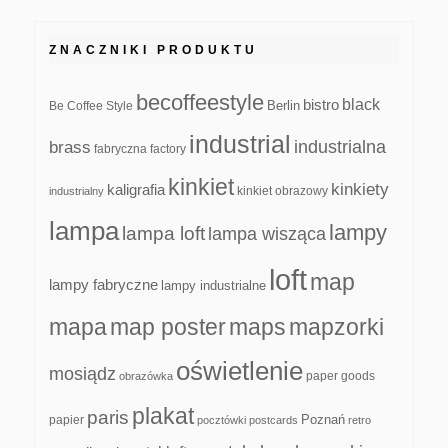
ZNACZNIKI PRODUKTU
becoffeestyle
black
bistro
Be Coffee Style
Berlin
industrial
industrialna
brass
fabryczna
factory
kinkiet
kinkiety
kaligrafia
kinkiet obrazowy
industrialny
lampa
lampy
lampa loft
lampa wisząca
loft
map
lampy fabryczne
lampy industrialne
mapa
map poster
maps
mapzorki
oświetlenie
mosiądz
paper goods
obrazówka
plakat
paris
papier
Poznań
pocztówki
postcards
retro