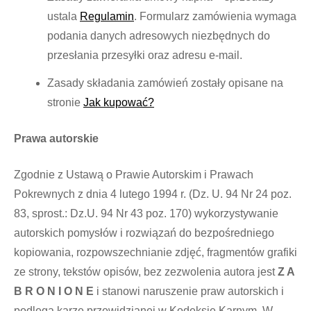
ustala
Regulamin
. Formularz zamówienia wymaga
podania danych adresowych niezbędnych do
przesłania przesyłki oraz adresu e-mail.
Zasady składania zamówień zostały opisane na
stronie
Jak kupować?
Prawa autorskie
Zgodnie z Ustawą o Prawie Autorskim i Prawach
Pokrewnych z dnia 4 lutego 1994 r. (Dz. U. 94 Nr 24 poz.
83, sprost.: Dz.U. 94 Nr 43 poz. 170) wykorzystywanie
autorskich pomysłów i rozwiązań do bezpośredniego
kopiowania, rozpowszechnianie zdjęć, fragmentów grafiki
ze strony, tekstów opisów, bez zezwolenia autora jest
Z A
B R O N I O N E
i stanowi naruszenie praw autorskich i
podlega karze przewidzianej w Kodeksie Karnym. W