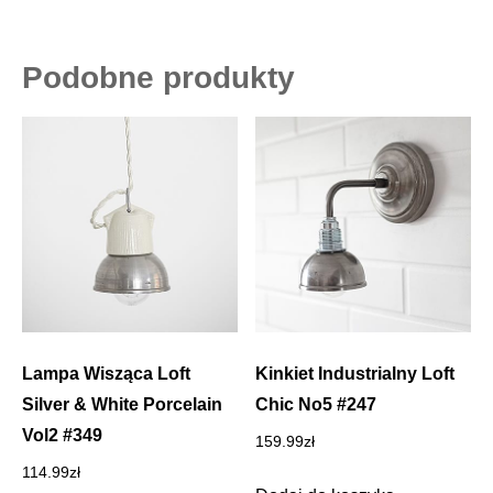
Podobne produkty
Lampa Wisząca Loft
Kinkiet Industrialny Loft
Silver & White Porcelain
Chic No5 #247
Vol2 #349
159.99
zł
114.99
zł