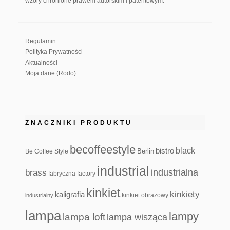
wzory chronione prawem autorskim i patentowym.
Regulamin
Polityka Prywatności
Aktualności
Moja dane (Rodo)
ZNACZNIKI PRODUKTU
becoffeestyle
black
bistro
Be Coffee Style
Berlin
industrial
industrialna
brass
fabryczna
factory
kinkiet
kinkiety
kaligrafia
kinkiet obrazowy
industrialny
lampa
lampy
lampa loft
lampa wisząca