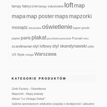
loft
map
lampy fabryczne
lampy industrialne
mapa
map poster
maps
mapzorki
oświetlenie
mosiądz
paper goods
obrazówka
plakat
paris
papier
Poznań
pocztówki
postcards
retro
styl skandynawski
scandinavian
styl loftowy
szkło
Warszawa
US Style
vintage
KATEGORIE PRODUKTÓW
Zorki Factory - Oświetlenie
Mapzorki - Mapy plakaty
Album "Lo Vintage Detail"
Galeria sprzedanych artykułów (zapytaj o dostępność i aktualne