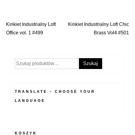
Kinkiet Industrialny Loft
Kinkiet Industrialny Loft Chic
Nawigacja
Office vol. 1 #499
Brass Vol4 #501
wpisu
Szukaj:
Szukaj
TRANSLATE – CHOOSE YOUR
LANGUAGE
KOSZYK