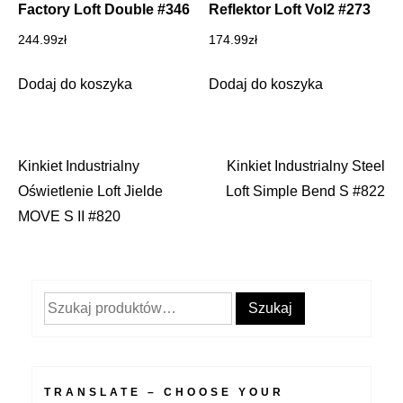
Factory Loft Double #346
Reflektor Loft Vol2 #273
244.99
zł
174.99
zł
Dodaj do koszyka
Dodaj do koszyka
Kinkiet Industrialny
Kinkiet Industrialny Steel
Nawigacja
Oświetlenie Loft Jielde
Loft Simple Bend S #822
wpisu
MOVE S II #820
Szukaj:
Szukaj
TRANSLATE – CHOOSE YOUR