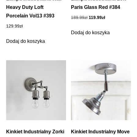
Heavy Duty Loft
Paris Glass Red #384
Porcelain Vol13 #393
Pierwotna
Aktualna
189.99
zł
119.99
zł
cena
cena
129.99
zł
wynosiła:
wynosi:
Dodaj do koszyka
189.99zł.
119.99zł.
Dodaj do koszyka
Kinkiet Industrialny Zorki
Kinkiet Industrialny Move