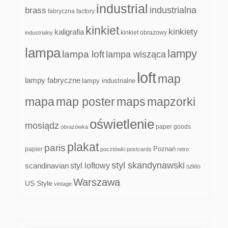
industrial
industrialna
brass
fabryczna
factory
kinkiet
kinkiety
kaligrafia
kinkiet obrazowy
industrialny
lampa
lampy
lampa loft
lampa wisząca
loft
map
lampy fabryczne
lampy industrialne
mapa
map poster
maps
mapzorki
oświetlenie
mosiądz
paper goods
obrazówka
plakat
paris
papier
Poznań
pocztówki
postcards
retro
styl skandynawski
scandinavian
styl loftowy
szkło
Warszawa
US Style
vintage