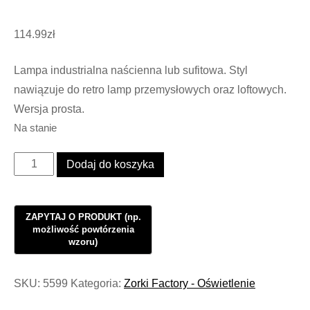
114.99
zł
Lampa industrialna naścienna lub sufitowa. Styl
nawiązuje do retro lamp przemysłowych oraz loftowych.
Wersja prosta.
Na stanie
ilość
Dodaj do koszyka
Lampa
Industrialna
Wall
Porcelain
Straight
#866
SKU:
5599
Kategoria:
Zorki Factory - Oświetlenie