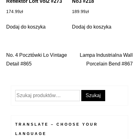
Reflektor Loft Vol2 #273
No3 #218
174.99
zł
189.99
zł
Dodaj do koszyka
Dodaj do koszyka
No. 4 Pocztówki Lo Vintage
Lampa Industrialna Wall
Nawigacja
Detail #865
Porcelain Bend #867
wpisu
Szukaj:
Szukaj
TRANSLATE – CHOOSE YOUR
LANGUAGE