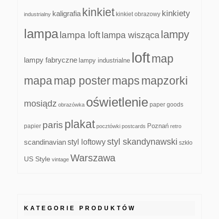
kinkiet
kinkiety
kaligrafia
kinkiet obrazowy
industrialny
lampa
lampy
lampa loft
lampa wisząca
loft
map
lampy fabryczne
lampy industrialne
mapa
map poster
maps
mapzorki
oświetlenie
mosiądz
paper goods
obrazówka
plakat
paris
papier
Poznań
pocztówki
postcards
retro
styl skandynawski
scandinavian
styl loftowy
szkło
Warszawa
US Style
vintage
KATEGORIE PRODUKTÓW