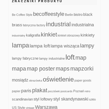
ZNACZNIKI PRODUKTU
becoffeestyle
black
bistro
Be Coffee Style
Berlin
industrial
industrialna
brass
fabryczna
factory
kinkiet
kinkiety
kaligrafia
kinkiet obrazowy
industrialny
lampa
lampy
lampa loft
lampa wisząca
loft
map
lampy fabryczne
lampy industrialne
mapa
map poster
maps
mapzorki
oświetlenie
mosiądz
paper goods
obrazówka
plakat
paris
papier
Poznań
pocztówki
postcards
retro
styl skandynawski
scandinavian
styl loftowy
szkło
Warszawa
US Style
vintage