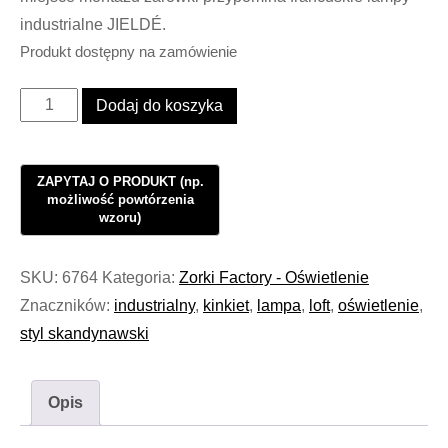
industrialne JIELDÉ.
Produkt dostępny na zamówienie
ilość
Dodaj do koszyka
Oświetlenie
Kinkiet
Industrialny
Hotel
Move
Loft
SKU:
6764
Kategoria:
Zorki Factory - Oświetlenie
Jielde
Znaczników:
industrialny
,
kinkiet
,
lampa
,
loft
,
oświetlenie
,
II
styl skandynawski
#947
Opis