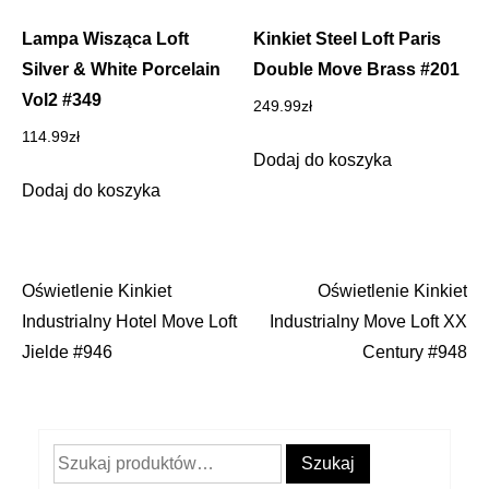
Lampa Wisząca Loft
Kinkiet Steel Loft Paris
Silver & White Porcelain
Double Move Brass #201
Vol2 #349
249.99
zł
114.99
zł
Dodaj do koszyka
Dodaj do koszyka
Oświetlenie Kinkiet
Oświetlenie Kinkiet
Nawigacja
Industrialny Hotel Move Loft
Industrialny Move Loft XX
wpisu
Jielde #946
Century #948
Szukaj:
Szukaj