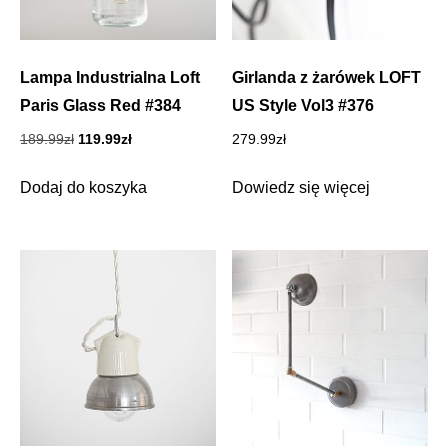
Lampa Industrialna Loft
Girlanda z żarówek LOFT
Paris Glass Red #384
US Style Vol3 #376
Pierwotna
Aktualna
189.99
zł
119.99
zł
279.99
zł
cena
cena
wynosiła:
wynosi:
Dodaj do koszyka
Dowiedz się więcej
189.99zł.
119.99zł.