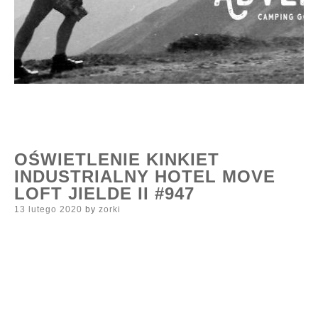
OŚWIETLENIE KINKIET
INDUSTRIALNY HOTEL MOVE
LOFT JIELDE II #947
Posted
13 lutego 2020
by
zorki
on