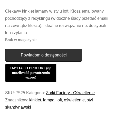
Ciekawy kinkiet łamany w stylu loft. Klosz emaliowany
pochodzący z recyklingu (widoczne ślady przetarć emalii
na zewnątrz klosza). Idealne rozwiązanie np. do sypialni
lub czytania.
Brak w magazynie
Powiadom o dostępności
SKU:
7525
Kategoria:
Zorki Factory - Oświetlenie
Znaczników:
kinkiet
,
lampa
,
loft
,
oświetlenie
,
styl
skandynawski