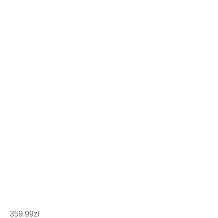
359.99
zł