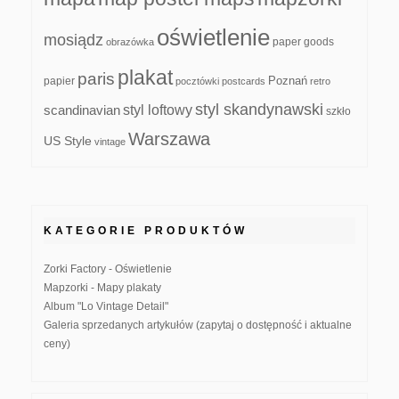
oświetlenie
mosiądz
paper goods
obrazówka
plakat
paris
papier
Poznań
pocztówki
postcards
retro
styl skandynawski
scandinavian
styl loftowy
szkło
Warszawa
US Style
vintage
KATEGORIE PRODUKTÓW
Zorki Factory - Oświetlenie
Mapzorki - Mapy plakaty
Album "Lo Vintage Detail"
Galeria sprzedanych artykułów (zapytaj o dostępność i aktualne
ceny)