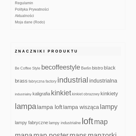
Regulamin
Polityka Prywatności
Aktualności
Moja dane (Rodo)
ZNACZNIKI PRODUKTU
becoffeestyle
black
bistro
Be Coffee Style
Berlin
industrial
industrialna
brass
fabryczna
factory
kinkiet
kinkiety
kaligrafia
kinkiet obrazowy
industrialny
lampa
lampy
lampa loft
lampa wisząca
loft
map
lampy fabryczne
lampy industrialne
mapa
map poster
maps
mapzorki