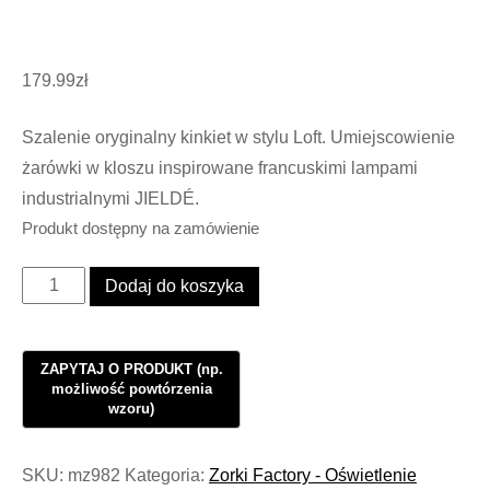
179.99
zł
Szalenie oryginalny kinkiet w stylu Loft. Umiejscowienie
żarówki w kloszu inspirowane francuskimi lampami
industrialnymi JIELDÉ.
Produkt dostępny na zamówienie
ilość
Dodaj do koszyka
Oświetlenie
Kinkiet
Industrialny
Loft
Straight
Jielde
SKU:
mz982
Kategoria:
Zorki Factory - Oświetlenie