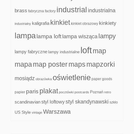
industrial
industrialna
brass
fabryczna
factory
kinkiet
kinkiety
kaligrafia
kinkiet obrazowy
industrialny
lampa
lampy
lampa loft
lampa wisząca
loft
map
lampy fabryczne
lampy industrialne
mapa
map poster
maps
mapzorki
oświetlenie
mosiądz
paper goods
obrazówka
plakat
paris
papier
Poznań
pocztówki
postcards
retro
styl skandynawski
scandinavian
styl loftowy
szkło
Warszawa
US Style
vintage