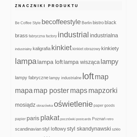
ZNACZNIKI PRODUKTU
becoffeestyle
black
bistro
Be Coffee Style
Berlin
industrial
industrialna
brass
fabryczna
factory
kinkiet
kinkiety
kaligrafia
kinkiet obrazowy
industrialny
lampa
lampy
lampa loft
lampa wisząca
loft
map
lampy fabryczne
lampy industrialne
mapa
map poster
maps
mapzorki
oświetlenie
mosiądz
paper goods
obrazówka
plakat
paris
papier
Poznań
pocztówki
postcards
retro
styl skandynawski
scandinavian
styl loftowy
szkło