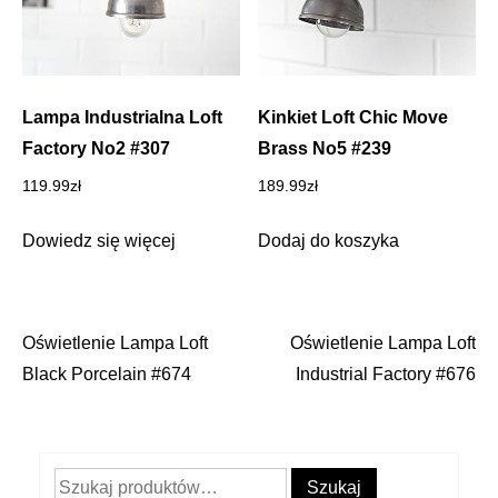
Lampa Industrialna Loft
Kinkiet Loft Chic Move
Factory No2 #307
Brass No5 #239
119.99
zł
189.99
zł
Dowiedz się więcej
Dodaj do koszyka
Oświetlenie Lampa Loft
Oświetlenie Lampa Loft
Nawigacja
Black Porcelain #674
Industrial Factory #676
wpisu
Szukaj:
Szukaj