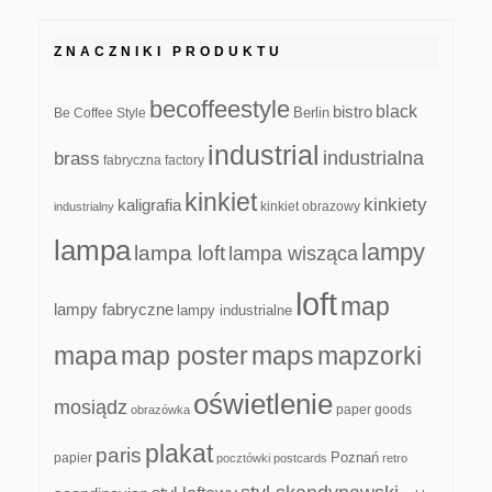
ZNACZNIKI PRODUKTU
becoffeestyle
black
bistro
Be Coffee Style
Berlin
industrial
industrialna
brass
fabryczna
factory
kinkiet
kinkiety
kaligrafia
kinkiet obrazowy
industrialny
lampa
lampy
lampa loft
lampa wisząca
loft
map
lampy fabryczne
lampy industrialne
mapa
map poster
maps
mapzorki
oświetlenie
mosiądz
paper goods
obrazówka
plakat
paris
papier
Poznań
pocztówki
postcards
retro