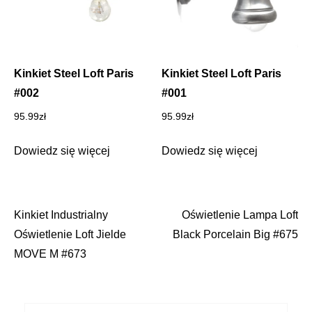
Kinkiet Steel Loft Paris
Kinkiet Steel Loft Paris
#002
#001
95.99
zł
95.99
zł
Dowiedz się więcej
Dowiedz się więcej
Kinkiet Industrialny
Oświetlenie Lampa Loft
Nawigacja
Oświetlenie Loft Jielde
Black Porcelain Big #675
wpisu
MOVE M #673