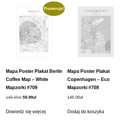
Promocja!
Mapa Poster Plakat Berlin
Mapa Poster Plakat
Coffee Map – White
Copenhagen – Eco
Mapzorki #709
Mapzorki #708
Pierwotna
Aktualna
145.00
zł
59.99
zł
145.00
zł
cena
cena
wynosiła:
wynosi:
Dowiedz się więcej
Dodaj do koszyka
145.00zł.
59.99zł.