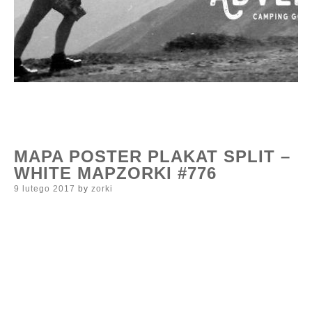
MAPA POSTER PLAKAT SPLIT –
WHITE MAPZORKI #776
Posted
9 lutego 2017
by
zorki
on