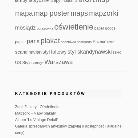
lampy fabryczne
lampy industrialne
mapa
map poster
maps
mapzorki
oświetlenie
mosiądz
paper goods
obrazówka
plakat
paris
papier
Poznań
pocztówki
postcards
retro
styl skandynawski
scandinavian
styl loftowy
szkło
Warszawa
US Style
vintage
KATEGORIE PRODUKTÓW
Zorki Factory - Oświetlenie
Mapzorki - Mapy plakaty
Album "Lo Vintage Detail"
Galeria sprzedanych artykułów (zapytaj o dostępność i aktualne
ceny)