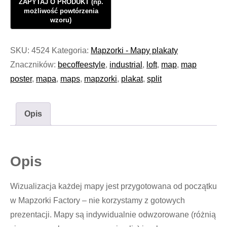
SKU:
4524
Kategoria:
Mapzorki - Mapy plakaty
Znaczników:
becoffeestyle
,
industrial
,
loft
,
map
,
map
poster
,
mapa
,
maps
,
mapzorki
,
plakat
,
split
Opis
Opis
Wizualizacja każdej mapy jest przygotowana od początku
w Mapzorki Factory – nie korzystamy z gotowych
prezentacji. Mapy są indywidualnie odwzorowane (różnią