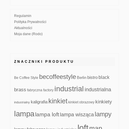
Regulamin
Polityka Prywatności
Aktualności
Moja dane (Rodo)
ZNACZNIKI PRODUKTU
becoffeestyle
black
bistro
Be Coffee Style
Berlin
industrial
industrialna
brass
fabryczna
factory
kinkiet
kinkiety
kaligrafia
kinkiet obrazowy
industrialny
lampa
lampy
lampa loft
lampa wisząca
loft
map