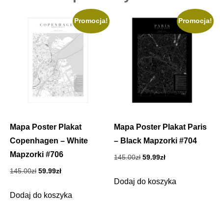
Promocja!
Promocja!
Mapa Poster Plakat
Mapa Poster Plakat Paris
Copenhagen – White
– Black Mapzorki #704
Mapzorki #706
Pierwotna
Aktualna
145.00
zł
59.99
zł
cena
cena
Pierwotna
Aktualna
145.00
zł
59.99
zł
wynosiła:
wynosi:
Dodaj do koszyka
cena
cena
145.00zł.
59.99zł.
wynosiła:
wynosi:
Dodaj do koszyka
145.00zł.
59.99zł.