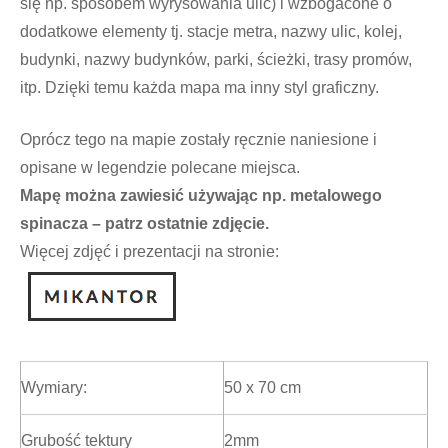
się np. sposobem wyrysowania ulic) i wzbogacone o
dodatkowe elementy tj. stacje metra, nazwy ulic, kolej,
budynki, nazwy budynków, parki, ścieżki, trasy promów,
itp. Dzięki temu każda mapa ma inny styl graficzny.
Oprócz tego na mapie zostały ręcznie naniesione i
opisane w legendzie polecane miejsca.
Mapę można zawiesić używając np. metalowego
spinacza – patrz ostatnie zdjęcie.
Więcej zdjęć i prezentacji na stronie:
Wymiary:
50 x 70 cm
Grubość tektury
2mm