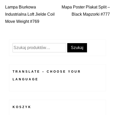
Lampa Biurkowa
Mapa Poster Plakat Split –
Nawigacja
Industrialna Loft Jielde Coil
Black Mapzorki #777
wpisu
Move Weight #769
Szukaj:
Szukaj
TRANSLATE – CHOOSE YOUR
LANGUAGE
KOSZYK