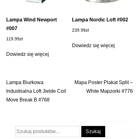
Lampa Wind Newport
Lampa Nordic Loft #002
#007
239.99
zł
119.99
zł
Dowiedz się więcej
Dowiedz się więcej
Lampa Biurkowa
Mapa Poster Plakat Split –
Nawigacja
Industrialna Loft Jielde Coil
White Mapzorki #776
wpisu
Move Break B #768
Szukaj:
Szukaj