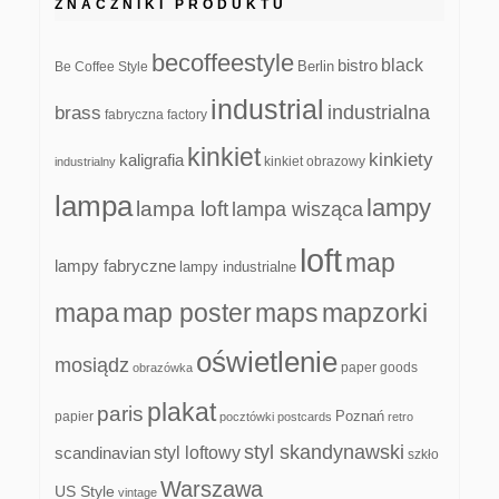
ZNACZNIKI PRODUKTU
becoffeestyle
black
bistro
Be Coffee Style
Berlin
industrial
industrialna
brass
fabryczna
factory
kinkiet
kinkiety
kaligrafia
kinkiet obrazowy
industrialny
lampa
lampy
lampa loft
lampa wisząca
loft
map
lampy fabryczne
lampy industrialne
mapa
map poster
maps
mapzorki
oświetlenie
mosiądz
paper goods
obrazówka
plakat
paris
papier
Poznań
pocztówki
postcards
retro
styl skandynawski
scandinavian
styl loftowy
szkło
Warszawa
US Style
vintage