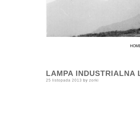
HOM
LAMPA INDUSTRIALNA 
Posted
25 listopada 2013
by
zorki
on