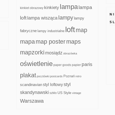
lampa
lampa
kinkiety
kinkiet obrazowy
N
lampy
loft
lampa wisząca
lampy
S
loft
map
fabryczne
lampy industrialne
mapa
map poster
maps
mapzorki
mosiądz
obrazówka
oświetlenie
paris
paper goods
papier
plakat
Poznań
pocztówki
postcards
retro
styl
scandinavian
styl loftowy
skandynawski
US Style
szkło
vintage
Warszawa