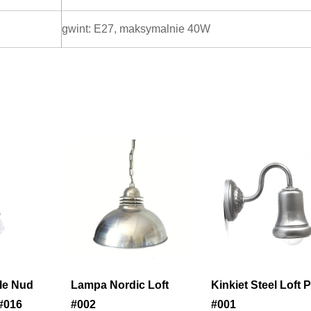
gwint: E27, maksymalnie 40W
le Nud
Lampa Nordic Loft
Kinkiet Steel Loft P
#016
#002
#001