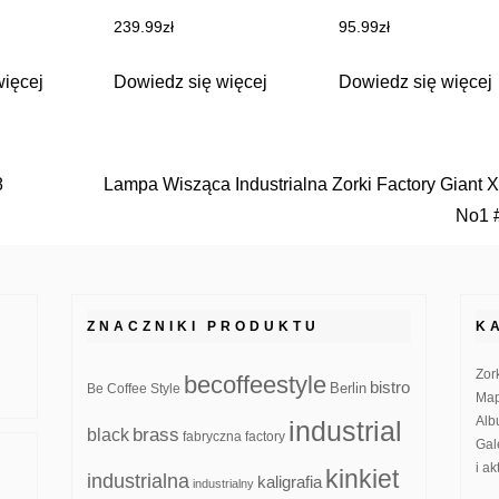
239.99
zł
95.99
zł
więcej
Dowiedz się więcej
Dowiedz się więcej
8
Lampa Wisząca Industrialna Zorki Factory Giant
No1 
ZNACZNIKI PRODUKTU
K
Zor
becoffeestyle
bistro
Be Coffee Style
Berlin
Map
Alb
industrial
brass
black
fabryczna
factory
Gal
i a
kinkiet
industrialna
kaligrafia
industrialny