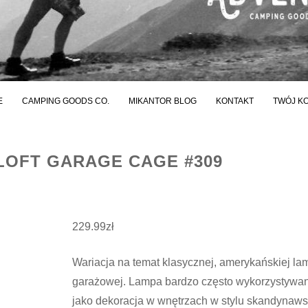
E
CAMPING GOODS CO.
MIKANTOR BLOG
KONTAKT
TWÓJ K
LOFT GARAGE CAGE #309
229.99
zł
Wariacja na temat klasycznej, amerykańskiej la
garażowej. Lampa bardzo często wykorzystywa
jako dekoracja w wnętrzach w stylu skandynaw