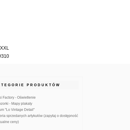
 XXXL
#310
ATEGORIE PRODUKTÓW
ki Factory - Oświetlenie
zorki - Mapy plakaty
um "Lo Vintage Detail"
eria sprzedanych artykułów (zapytaj o dostępność
ktualne ceny)