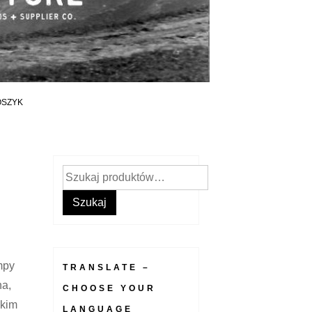
OSZYK
Szukaj:
Szukaj
mpy
TRANSLATE –
na,
CHOOSE YOUR
skim
LANGUAGE