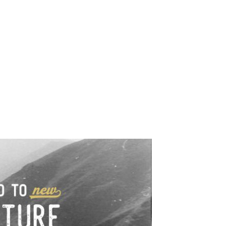
e industrialne. Mapy,
wy.