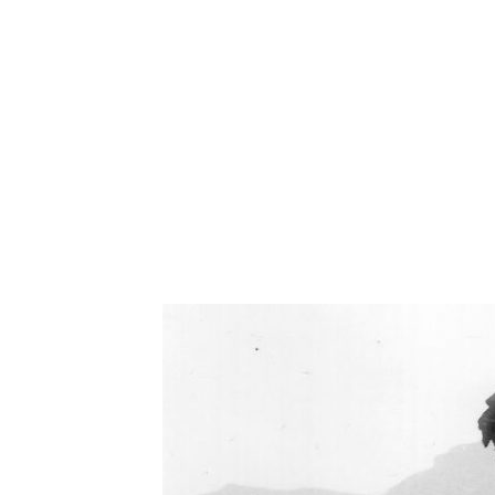
Oświetlenie industrialne, lampy LOFT, kinkiety 
Zorki Factor