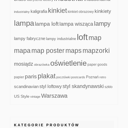
kinkiet
kinkiety
kaligrafia
kinkiet obrazowy
industrialny
lampa
lampy
lampa loft
lampa wisząca
loft
map
lampy fabryczne
lampy industrialne
mapa
map poster
maps
mapzorki
oświetlenie
mosiądz
paper goods
obrazówka
plakat
paris
papier
Poznań
pocztówki
postcards
retro
styl skandynawski
scandinavian
styl loftowy
szkło
Warszawa
US Style
vintage
KATEGORIE PRODUKTÓW