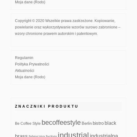
Moja dane (Rodo)
Copyright © 2020 Wszelkie prawa zastrzeżone. Kopiowanie,
powielanie oraz wykorzystywanie wzorów surowo zabronione –
wzory chronione prawem autorskim i patentowym.
Regulamin
Polityka Prywatności
Aktualności
Moja dane (Rodo)
ZNACZNIKI PRODUKTU
becoffeestyle
black
bistro
Be Coffee Style
Berlin
industrial
industrialna
brass
fabryczna
factory