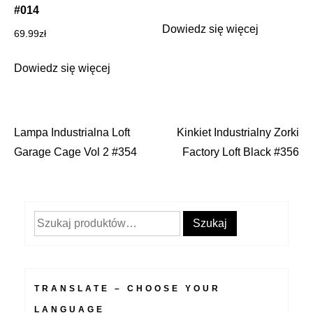
#014
Dowiedz się więcej
69.99
zł
Dowiedz się więcej
Lampa Industrialna Loft
Kinkiet Industrialny Zorki
Nawigacja
Garage Cage Vol 2 #354
Factory Loft Black #356
wpisu
Szukaj:
Szukaj
TRANSLATE – CHOOSE YOUR
LANGUAGE