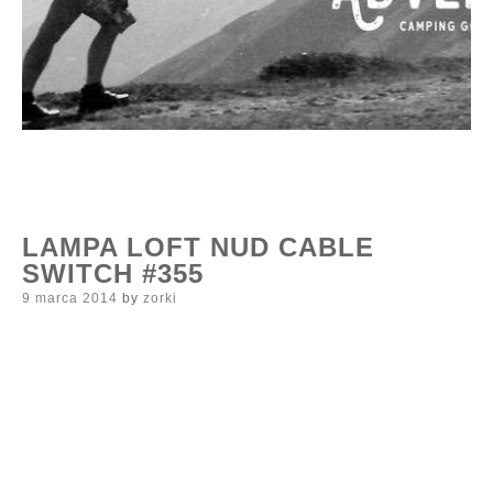
LAMPA LOFT NUD CABLE
SWITCH #355
Posted
9 marca 2014
by
zorki
on