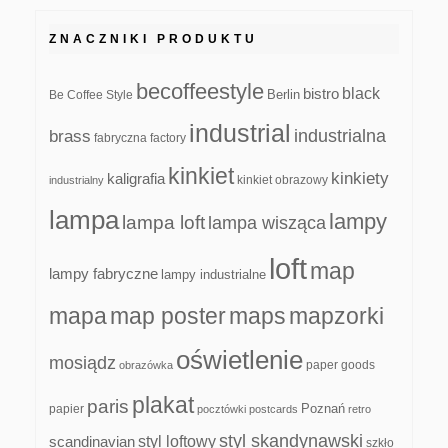
ZNACZNIKI PRODUKTU
becoffeestyle
black
bistro
Be Coffee Style
Berlin
industrial
industrialna
brass
fabryczna
factory
kinkiet
kinkiety
kaligrafia
kinkiet obrazowy
industrialny
lampa
lampy
lampa loft
lampa wisząca
loft
map
lampy fabryczne
lampy industrialne
mapa
map poster
maps
mapzorki
oświetlenie
mosiądz
paper goods
obrazówka
plakat
paris
papier
Poznań
pocztówki
postcards
retro
styl skandynawski
scandinavian
styl loftowy
szkło