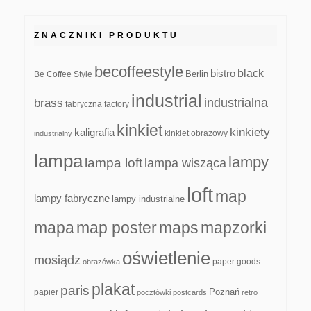
ZNACZNIKI PRODUKTU
becoffeestyle
black
bistro
Be Coffee Style
Berlin
industrial
industrialna
brass
fabryczna
factory
kinkiet
kinkiety
kaligrafia
kinkiet obrazowy
industrialny
lampa
lampy
lampa loft
lampa wisząca
loft
map
lampy fabryczne
lampy industrialne
mapa
map poster
maps
mapzorki
oświetlenie
mosiądz
paper goods
obrazówka
plakat
paris
papier
Poznań
pocztówki
postcards
retro