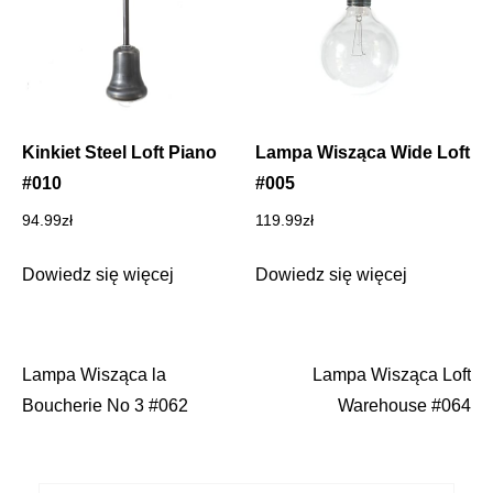
Kinkiet Steel Loft Piano
Lampa Wisząca Wide Loft
#010
#005
94.99
zł
119.99
zł
Dowiedz się więcej
Dowiedz się więcej
Lampa Wisząca la
Lampa Wisząca Loft
Nawigacja
Boucherie No 3 #062
Warehouse #064
wpisu