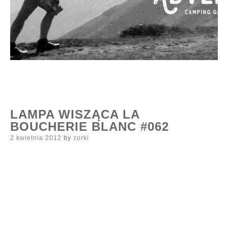
LAMPA WISZĄCA LA
BOUCHERIE BLANC #062
Posted
2 kwietnia 2012
by
zorki
on