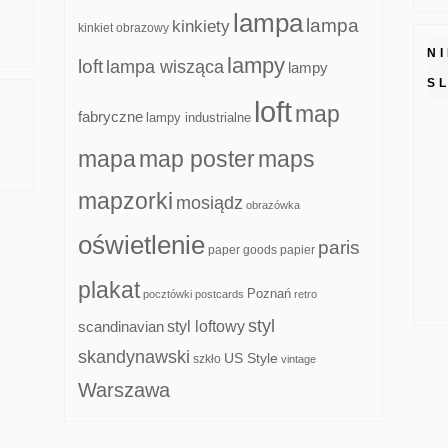
lampa
lampa
kinkiety
kinkiet obrazowy
N
lampy
loft
lampa wisząca
lampy
S
loft
map
fabryczne
lampy industrialne
mapa
map poster
maps
mapzorki
mosiądz
obrazówka
oświetlenie
paris
paper goods
papier
plakat
Poznań
pocztówki
postcards
retro
styl
scandinavian
styl loftowy
skandynawski
US Style
szkło
vintage
Warszawa