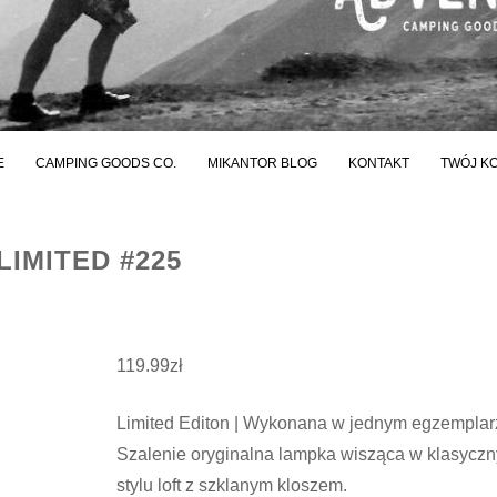
E
CAMPING GOODS CO.
MIKANTOR BLOG
KONTAKT
TWÓJ K
IMITED #225
119.99
zł
Limited Editon | Wykonana w jednym egzemplar
Szalenie oryginalna lampka wisząca w klasycz
stylu loft z szklanym kloszem.