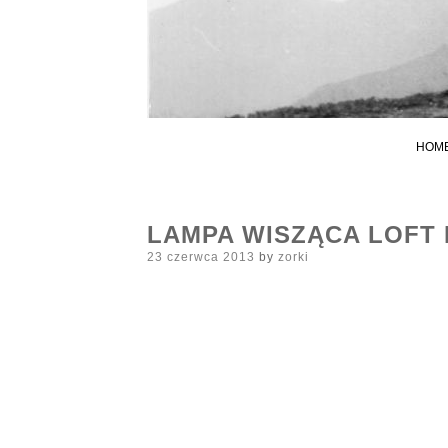
HOM
LAMPA WISZĄCA LOFT L
Posted
23 czerwca 2013
by
zorki
on