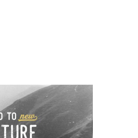
e industrialne. Mapy,
wy.