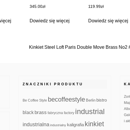
345.00
zł
119.99
zł
więcej
Dowiedz się więcej
Dowiedz się więcej
Kinkiet Steel Loft Paris Double Move Brass No2
ZNACZNIKI PRODUKTU
K
Zor
becoffeestyle
bistro
Be Coffee Style
Berlin
Map
Alb
industrial
brass
black
fabryczna
factory
Gal
i a
kinkiet
industrialna
kaligrafia
industrialny