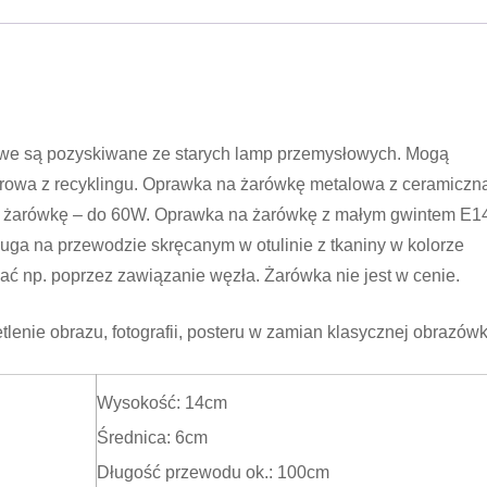
we są pozyskiwane ze starych lamp przemysłowych. Mogą
l surowa z recyklingu. Oprawka na żarówkę metalowa z ceramiczn
ić żarówkę – do 60W. Oprawka na żarówkę z małym gwintem E1
ga na przewodzie skręcanym w otulinie z tkaniny w kolorze
ć np. poprzez zawiązanie węzła. Żarówka nie jest w cenie.
lenie obrazu, fotografii, posteru w zamian klasycznej obrazówk
Wysokość: 14cm
Średnica: 6cm
Długość przewodu ok.: 100cm