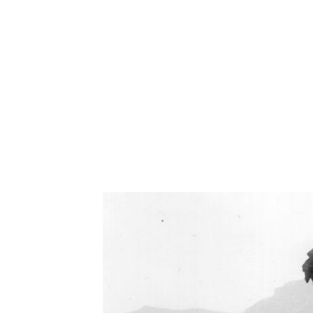
Oświetlenie industrialne, lampy LOFT, kinkiety 
Zorki Factor