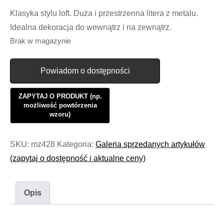
cena
cena
Klasyka stylu loft. Duża i przestrzenna litera z metalu.
wynosiła:
wynosi:
Idealna dekoracja do wewnątrz i na zewnątrz.
82.99zł.
44.99zł.
Brak w magazynie
Powiadom o dostępności
SKU:
mz428
Kategoria:
Galeria sprzedanych artykułów
(zapytaj o dostępność i aktualne ceny)
Opis