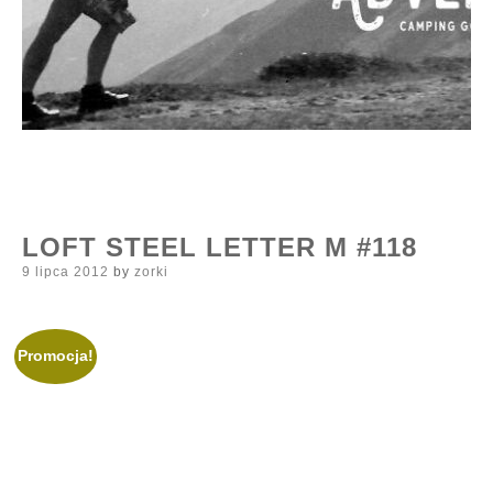
LOFT STEEL LETTER M #118
Posted
9 lipca 2012
by
zorki
on
Promocja!