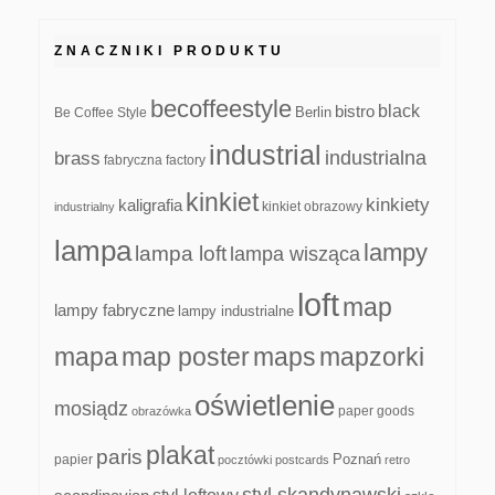
ZNACZNIKI PRODUKTU
becoffeestyle
black
bistro
Be Coffee Style
Berlin
industrial
industrialna
brass
fabryczna
factory
kinkiet
kinkiety
kaligrafia
kinkiet obrazowy
industrialny
lampa
lampy
lampa loft
lampa wisząca
loft
map
lampy fabryczne
lampy industrialne
mapa
map poster
maps
mapzorki
oświetlenie
mosiądz
paper goods
obrazówka
plakat
paris
papier
Poznań
pocztówki
postcards
retro