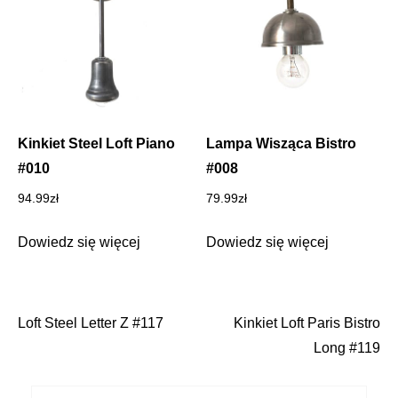
Kinkiet Steel Loft Piano
Lampa Wisząca Bistro
#010
#008
94.99
zł
79.99
zł
Dowiedz się więcej
Dowiedz się więcej
Loft Steel Letter Z #117
Kinkiet Loft Paris Bistro
Nawigacja
Long #119
wpisu