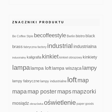
ZNACZNIKI PRODUKTU
becoffeestyle
black
bistro
Be Coffee Style
Berlin
industrial
industrialna
brass
fabryczna
factory
kinkiet
kinkiety
kaligrafia
kinkiet obrazowy
industrialny
lampa
lampy
lampa loft
lampa wisząca
loft
map
lampy fabryczne
lampy industrialne
mapa
map poster
maps
mapzorki
oświetlenie
mosiądz
paper goods
obrazówka