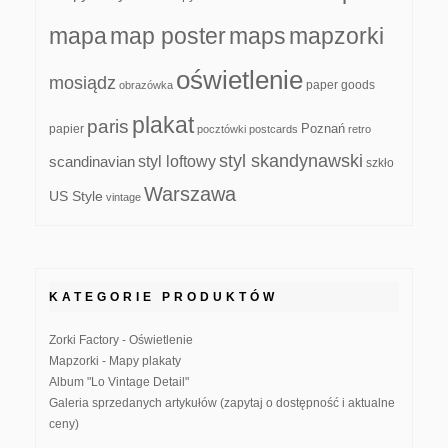
mapa
map poster
maps
mapzorki
oświetlenie
mosiądz
paper goods
obrazówka
plakat
paris
papier
Poznań
pocztówki
postcards
retro
styl skandynawski
scandinavian
styl loftowy
szkło
Warszawa
US Style
vintage
KATEGORIE PRODUKTÓW
Zorki Factory - Oświetlenie
Mapzorki - Mapy plakaty
Album "Lo Vintage Detail"
Galeria sprzedanych artykułów (zapytaj o dostępność i aktualne
ceny)