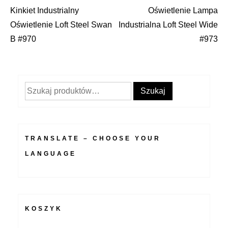
Kinkiet Industrialny
Oświetlenie Lampa
Nawigacja
Oświetlenie Loft Steel Swan
Industrialna Loft Steel Wide
wpisu
B #970
#973
Szukaj:
Szukaj
TRANSLATE – CHOOSE YOUR
LANGUAGE
KOSZYK