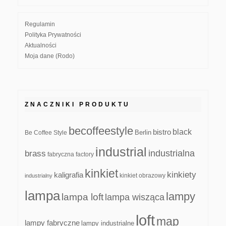
Regulamin
Polityka Prywatności
Aktualności
Moja dane (Rodo)
ZNACZNIKI PRODUKTU
becoffeestyle
black
bistro
Be Coffee Style
Berlin
industrial
industrialna
brass
fabryczna
factory
kinkiet
kinkiety
kaligrafia
kinkiet obrazowy
industrialny
lampa
lampy
lampa loft
lampa wisząca
loft
map
lampy fabryczne
lampy industrialne