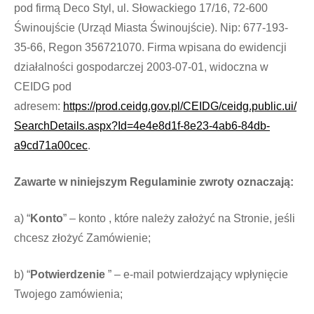
pod firmą Deco Styl, ul. Słowackiego 17/16, 72-600
Świnoujście (Urząd Miasta Świnoujście). Nip: 677-193-
35-66, Regon 356721070. Firma wpisana do ewidencji
działalności gospodarczej 2003-07-01, widoczna w
CEIDG pod
adresem:
https://prod.ceidg.gov.pl/CEIDG/ceidg.public.ui/
SearchDetails.aspx?Id=4e4e8d1f-8e23-4ab6-84db-
a9cd71a00cec
.
Zawarte w niniejszym Regulaminie zwroty oznaczają:
a) “
Konto
” – konto , które należy założyć na Stronie, jeśli
chcesz złożyć Zamówienie;
b) “
Potwierdzenie
” – e-mail potwierdzający wpłynięcie
Twojego zamówienia;