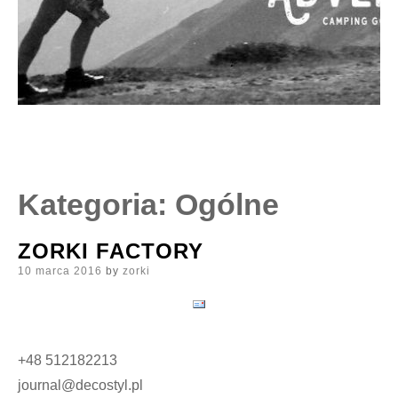
Kategoria:
Ogólne
ZORKI FACTORY
Posted
10 marca 2016
by
zorki
on
+48 512182213
journal@decostyl.pl