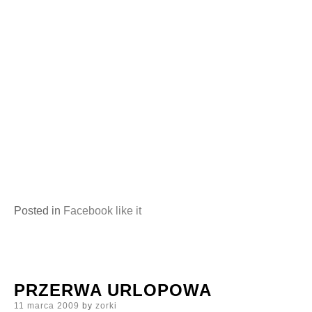
Posted in
Facebook like it
PRZERWA URLOPOWA
Posted
11 marca 2009
by
zorki