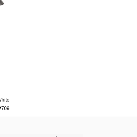
White
#709