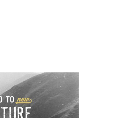
e industrialne. Mapy,
wy.