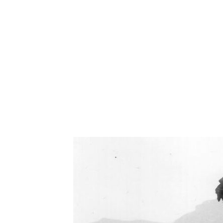
Oświetlenie industrialne, lampy LOFT, kinkiety 
Zorki Factor