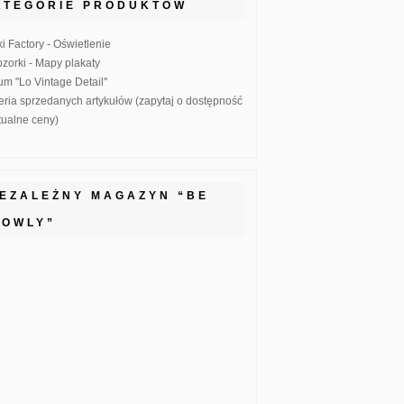
ATEGORIE PRODUKTÓW
ki Factory - Oświetlenie
zorki - Mapy plakaty
um "Lo Vintage Detail"
eria sprzedanych artykułów (zapytaj o dostępność
ktualne ceny)
IEZALEŻNY MAGAZYN “BE
LOWLY”