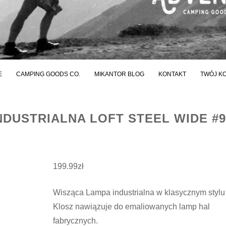
E
CAMPING GOODS CO.
MIKANTOR BLOG
KONTAKT
TWÓJ K
NDUSTRIALNA LOFT STEEL WIDE #9
199.99
zł
Wisząca Lampa industrialna w klasycznym stylu l
Klosz nawiązuje do emaliowanych lamp hal
fabrycznych.