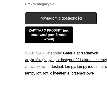
Brak w magazynie
Powiadom o dostępności
SKU:
7248
Kategoria:
Galeria sprzedanych
artykułów (zapytaj o dostępność i aktualne ceny)
Znaczników:
industrial
,
lampy
,
lampy industrialn
lampy loft
,
loft
,
oświetlenie
,
przemysłowe