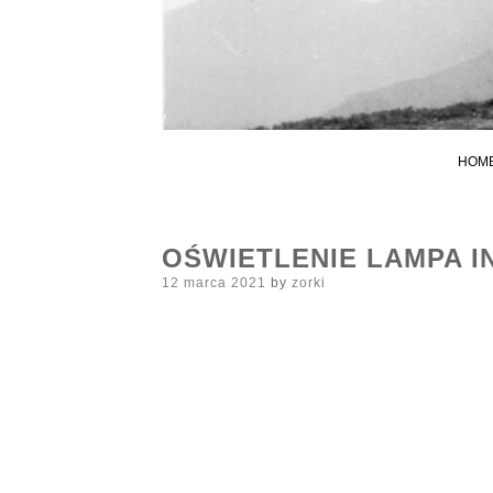
HOM
OŚWIETLENIE LAMPA I
Posted
12 marca 2021
by
zorki
on