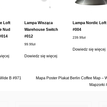
e Loft
Lampa Wisząca
Lampa Nordic Loft
te Nud
Warehouse Switch
#004
#014
#012
239.99
zł
99.99
zł
Dowiedz się więcej
więcej
Dowiedz się więcej
l Wide B #971
Mapa Poster Plakat Berlin Coffee Map – 
Mapzorki 