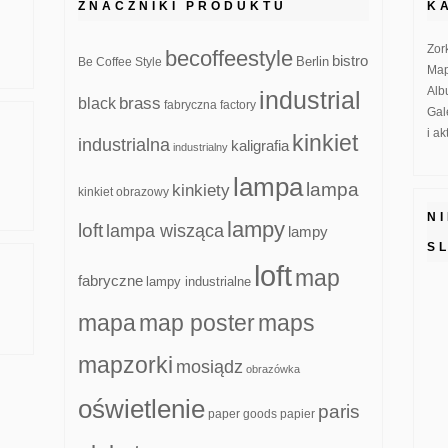
ZNACZNIKI PRODUKTU
K
Zor
becoffeestyle
bistro
Be Coffee Style
Berlin
Map
Alb
industrial
brass
black
fabryczna
factory
Gal
i a
kinkiet
industrialna
kaligrafia
industrialny
lampa
lampa
kinkiety
kinkiet obrazowy
N
lampy
loft
lampa wisząca
lampy
S
loft
map
fabryczne
lampy industrialne
mapa
map poster
maps
mapzorki
mosiądz
obrazówka
oświetlenie
paris
paper goods
papier