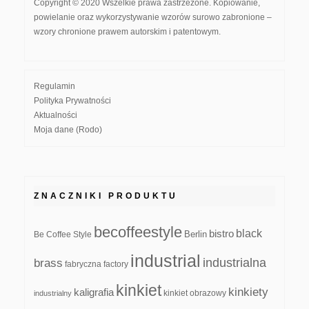
Copyright © 2020 Wszelkie prawa zastrzeżone. Kopiowanie,
powielanie oraz wykorzystywanie wzorów surowo zabronione –
wzory chronione prawem autorskim i patentowym.
Regulamin
Polityka Prywatności
Aktualności
Moja dane (Rodo)
ZNACZNIKI PRODUKTU
becoffeestyle
black
bistro
Be Coffee Style
Berlin
industrial
industrialna
brass
fabryczna
factory
kinkiet
kinkiety
kaligrafia
kinkiet obrazowy
industrialny