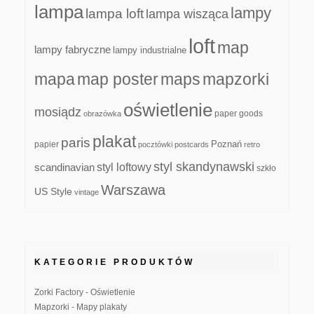
lampa
lampy
lampa loft
lampa wisząca
loft
map
lampy fabryczne
lampy industrialne
mapa
map poster
maps
mapzorki
oświetlenie
mosiądz
paper goods
obrazówka
plakat
paris
papier
Poznań
pocztówki
postcards
retro
styl skandynawski
scandinavian
styl loftowy
szkło
Warszawa
US Style
vintage
KATEGORIE PRODUKTÓW
Zorki Factory - Oświetlenie
Mapzorki - Mapy plakaty