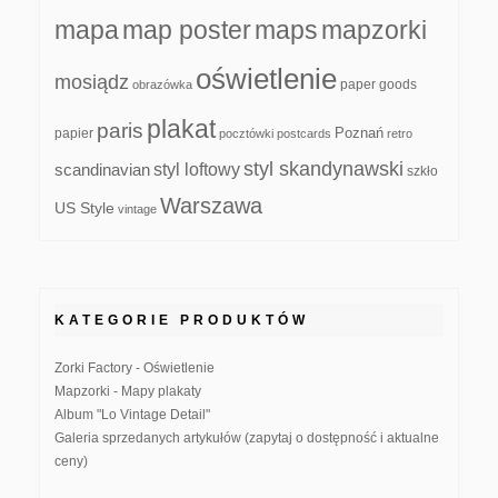
mapa
map poster
maps
mapzorki
oświetlenie
mosiądz
paper goods
obrazówka
plakat
paris
papier
Poznań
pocztówki
postcards
retro
styl skandynawski
scandinavian
styl loftowy
szkło
Warszawa
US Style
vintage
KATEGORIE PRODUKTÓW
Zorki Factory - Oświetlenie
Mapzorki - Mapy plakaty
Album "Lo Vintage Detail"
Galeria sprzedanych artykułów (zapytaj o dostępność i aktualne
ceny)