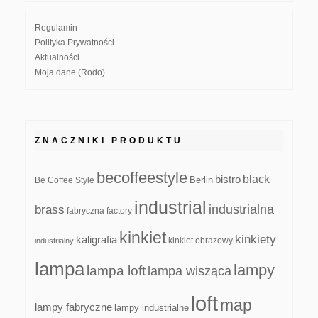
Regulamin
Polityka Prywatności
Aktualności
Moja dane (Rodo)
ZNACZNIKI PRODUKTU
becoffeestyle
black
bistro
Be Coffee Style
Berlin
industrial
industrialna
brass
fabryczna
factory
kinkiet
kinkiety
kaligrafia
kinkiet obrazowy
industrialny
lampa
lampy
lampa loft
lampa wisząca
loft
map
lampy fabryczne
lampy industrialne