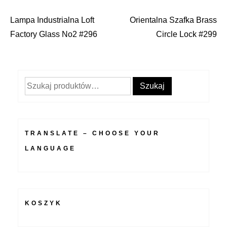
Lampa Industrialna Loft
Orientalna Szafka Brass
Nawigacja
Factory Glass No2 #296
Circle Lock #299
wpisu
Szukaj:
Szukaj
TRANSLATE – CHOOSE YOUR
LANGUAGE
KOSZYK