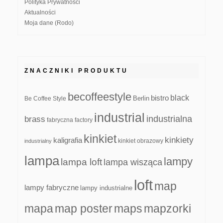
Polityka Prywatności
Aktualności
Moja dane (Rodo)
ZNACZNIKI PRODUKTU
becoffeestyle
black
bistro
Be Coffee Style
Berlin
industrial
industrialna
brass
fabryczna
factory
kinkiet
kinkiety
kaligrafia
kinkiet obrazowy
industrialny
lampa
lampy
lampa loft
lampa wisząca
loft
map
lampy fabryczne
lampy industrialne
mapa
map poster
maps
mapzorki