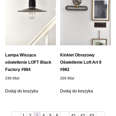
Lampa Wisząca
Kinkiet Obrazowy
oświetlenie LOFT Black
Oświetlenie Loft Art II
Factory #984
#982
239.99
zł
259.99
zł
Dodaj do koszyka
Dodaj do koszyka
←
1
2
3
4
5
6
…
41
42
43
→