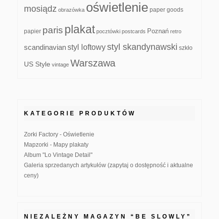
oświetlenie
mosiądz
paper goods
obrazówka
plakat
paris
papier
Poznań
pocztówki
postcards
retro
styl skandynawski
scandinavian
styl loftowy
szkło
Warszawa
US Style
vintage
KATEGORIE PRODUKTÓW
Zorki Factory - Oświetlenie
Mapzorki - Mapy plakaty
Album "Lo Vintage Detail"
Galeria sprzedanych artykułów (zapytaj o dostępność i aktualne
ceny)
NIEZALEŻNY MAGAZYN “BE SLOWLY”